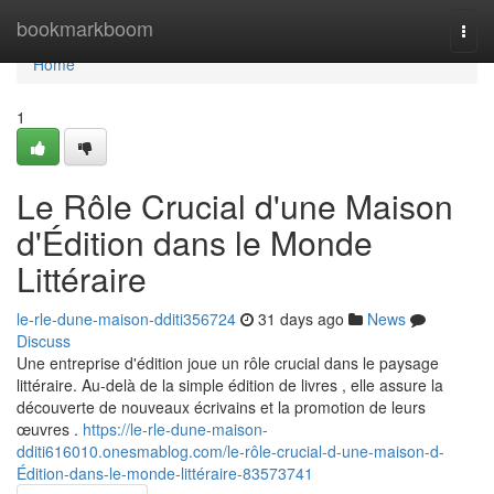
Home
bookmarkboom
Togg
navi
Home
1
Le Rôle Crucial d'une Maison
d'Édition dans le Monde
Littéraire
le-rle-dune-maison-dditi356724
31 days ago
News
Discuss
Une entreprise d'édition joue un rôle crucial dans le paysage
littéraire. Au-delà de la simple édition de livres , elle assure la
découverte de nouveaux écrivains et la promotion de leurs
œuvres .
https://le-rle-dune-maison-
dditi616010.onesmablog.com/le-rôle-crucial-d-une-maison-d-
Édition-dans-le-monde-littéraire-83573741