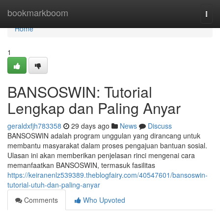
Home
bookmarkboom
Togg
navi
Home
1
BANSOSWIN: Tutorial
Lengkap dan Paling Anyar
geraldxfjh783358
29 days ago
News
Discuss
BANSOSWIN adalah program unggulan yang dirancang untuk
membantu masyarakat dalam proses pengajuan bantuan sosial.
Ulasan ini akan memberikan penjelasan rinci mengenai cara
memanfaatkan BANSOSWIN, termasuk fasilitas
https://keiranenlz539389.theblogfairy.com/40547601/bansoswin-
tutorial-utuh-dan-paling-anyar
Comments
Who Upvoted