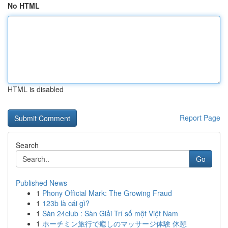
No HTML
HTML is disabled
Report Page
Search
Go
Published News
1
Phony Official Mark: The Growing Fraud
1
123b là cái gì?
1
Sàn 24club : Sàn Giải Trí số một Việt Nam
1
ホーチミン旅行で癒しのマッサージ体験 休憩