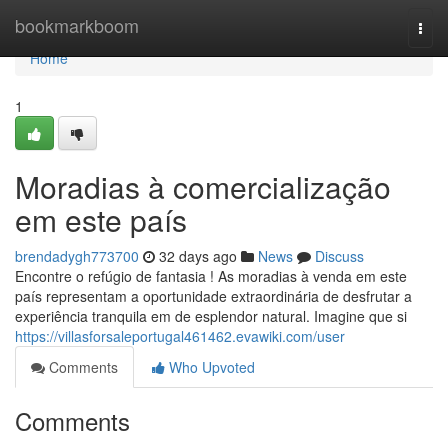
Home
bookmarkboom
Togg
navi
Home
1
Moradias à comercialização
em este país
brendadygh773700
32 days ago
News
Discuss
Encontre o refúgio de fantasia ! As moradias à venda em este
país representam a oportunidade extraordinária de desfrutar a
experiência tranquila em de esplendor natural. Imagine que si
https://villasforsaleportugal461462.evawiki.com/user
Comments
Who Upvoted
Comments