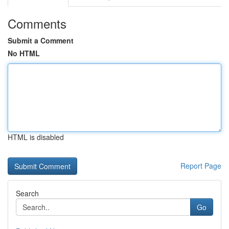
Comments
Submit a Comment
No HTML
HTML is disabled
Report Page
Search
Go