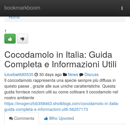
Home
bookmarkboom
Togg
navi
Home
1
Cocodamolo in Italia: Guida
Completa e Informazioni Utili
luluebwt685535
30 days ago
News
Discuss
Il coccodamolo rappresenta una specie sempre più diffusa in
questo paese , grazie alle sue uniche caratteristiche. Questa
guida fornisce nozioni utili su come coltivare il cocodamolo nel
nostro ambiente
https://imogenzfcb358463.shotblogs.com/cocodamolo-in-italia-
guida-completa-e-informazioni-utili-56257173
Comments
Who Upvoted